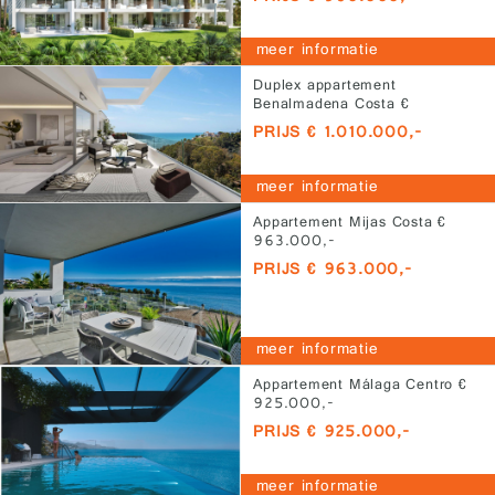
meer informatie
Duplex appartement
Benalmadena Costa €
1.010.000,-
PRIJS € 1.010.000,-
meer informatie
Appartement Mijas Costa €
963.000,-
PRIJS € 963.000,-
meer informatie
Appartement Málaga Centro €
925.000,-
PRIJS € 925.000,-
meer informatie