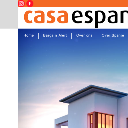
Home
Bargain Alert
Over ons
Over Spanje