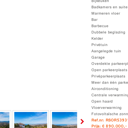
Bijkeuken
Badkamers en suite
Marmeren vloer
Bar
Barbecue
Dubbele beglazing
Kelder
Privétuin
Aangelegde tuin
Garage
Overdekte parkeerp
Open parkeerplaats
Privéparkeerplaats
Meer dan één parke
Airconditioning
Centrale verwarmin
Open haard
Vloerverwarming
Fotovoltaïsche zon
Ref.nr: RSOR5393
Prijs: € 890.000,-