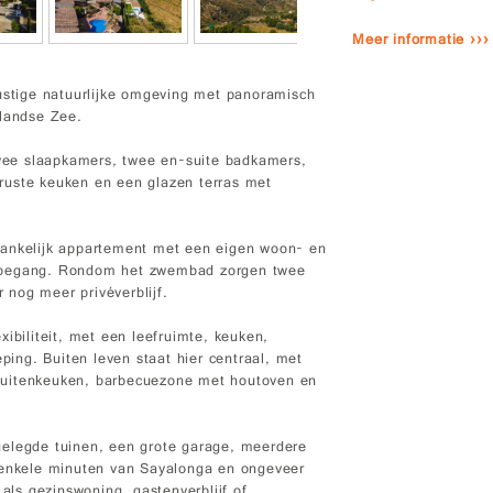
Meer informatie ›››
rustige natuurlijke omgeving met panoramisch
llandse Zee.
 twee slaapkamers, twee en-suite badkamers,
ruste keuken en een glazen terras met
hankelijk appartement met een eigen woon- en
 toegang. Rondom het zwembad zorgen twee
nog meer privéverblijf.
ibiliteit, met een leefruimte, keuken,
ng. Buiten leven staat hier centraal, met
buitenkeuken, barbecuezone met houtoven en
gelegde tuinen, een grote garage, meerdere
s enkele minuten van Sayalonga en ongeveer
 als gezinswoning, gastenverblijf of