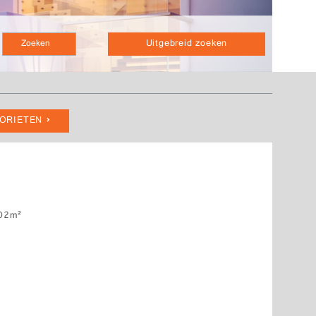
Uitgebreid zoeken
VORIETEN
02m²