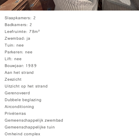
Slaapkamers
2
Badkamers
2
Leefruimte
78m²
Zwembad
ja
Tuin
nee
Parkeren
nee
Lift
nee
Bouwjaar
1989
Aan het strand
Zeezicht
Uitzicht op het strand
Gerenoveerd
Dubbele beglazing
Airconditioning
Privéterras
Gemeenschappelijk zwembad
Gemeenschappelijke tuin
Omheind complex