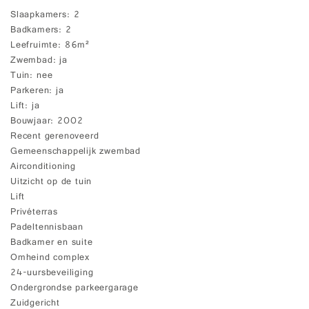
Slaapkamers
2
Badkamers
2
Leefruimte
86m²
Zwembad
ja
Tuin
nee
Parkeren
ja
Lift
ja
Bouwjaar
2002
Recent gerenoveerd
Gemeenschappelijk zwembad
Airconditioning
Uitzicht op de tuin
Lift
Privéterras
Padeltennisbaan
Badkamer en suite
Omheind complex
24-uursbeveiliging
Ondergrondse parkeergarage
Zuidgericht