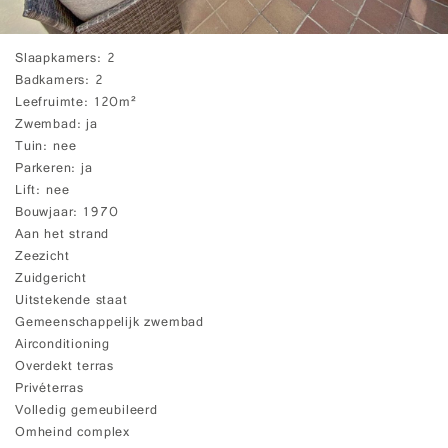
Slaapkamers
2
Badkamers
2
Leefruimte
120m²
Zwembad
ja
Tuin
nee
Parkeren
ja
Lift
nee
Bouwjaar
1970
Aan het strand
Zeezicht
Zuidgericht
Uitstekende staat
Gemeenschappelijk zwembad
Airconditioning
Overdekt terras
Privéterras
Volledig gemeubileerd
Omheind complex