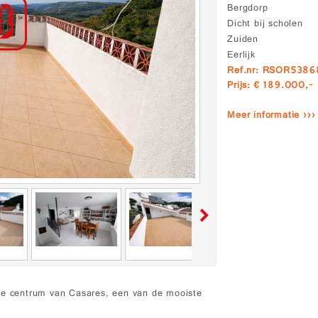
Bergdorp
Dicht bij scholen
Zuiden
Eerlijk
Ref.nr: RSOR538
Prijs: € 189.000,-
Meer informatie ›››
che centrum van Casares, een van de mooiste