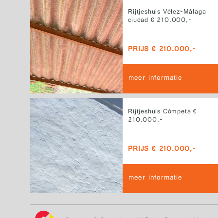
Rijtjeshuis Vélez-Málaga
ciudad € 210.000,-
PRIJS € 210.000,-
meer informatie
Rijtjeshuis Cómpeta €
210.000,-
PRIJS € 210.000,-
meer informatie