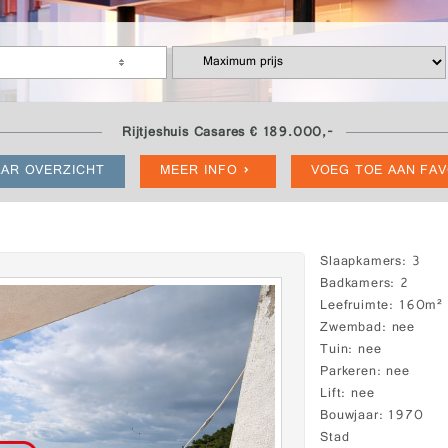
Rijtjeshuis Casares € 189.000,-
AR OVERZICHT
MEER INFO
VOEG TOE AAN FA
-
Slaapkamers
3
Badkamers
2
Leefruimte
160m²
Zwembad
nee
Tuin
nee
Parkeren
nee
Lift
nee
Bouwjaar
1970
Stad