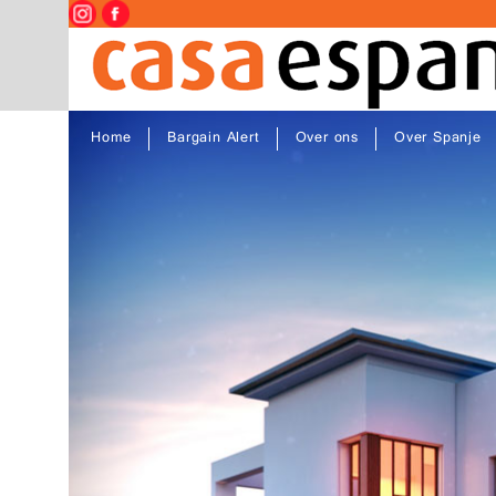
Home
Bargain Alert
Over ons
Over Spanje