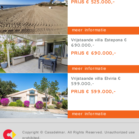
PRIJS € 525.000,-
meer informatie
Vrijstaande villa Estepona €
690.000,-
PRIJS € 690.000,-
meer informatie
Vrijstaande villa Elviria €
599.000,-
PRIJS € 599.000,-
meer informatie
Copyright © Casadelmar. All Rights Reserved. Unauthorized use
prohibited.