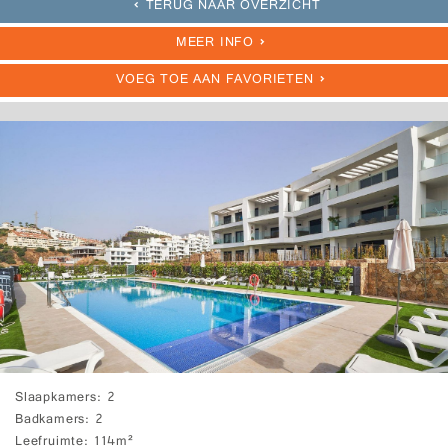
TERUG NAAR OVERZICHT
MEER INFO
VOEG TOE AAN FAVORIETEN
Slaapkamers
2
Badkamers
2
Leefruimte
114m²