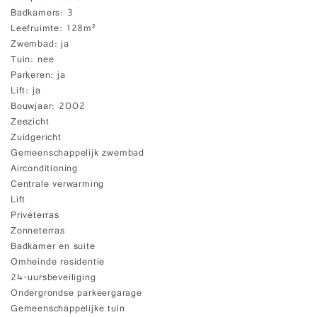
Badkamers
3
Leefruimte
128m²
Zwembad
ja
Tuin
nee
Parkeren
ja
Lift
ja
Bouwjaar
2002
Zeezicht
Zuidgericht
Gemeenschappelijk zwembad
Airconditioning
Centrale verwarming
Lift
Privéterras
Zonneterras
Badkamer en suite
Omheinde residentie
24-uursbeveiliging
Ondergrondse parkeergarage
Gemeenschappelijke tuin