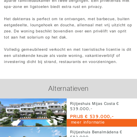
aparte familiebadkamer en twee bergingen. Een privéterras met
spa-zone en ligstoelen biedt extra rust en privacy.
Het dakterras is perfect om te ontvangen, met barbecue, buiten
eetgedeelte, loungehoek en douche, allemaal met vrij uitzicht op
zee. De woning beschikt bovendien over een privélift van oprit
tot aan het solarium op het dak.
Volledig gemeubileerd verkocht en met toeristische licentie is dit
een uitstekende keuze als vaste woning, vakantieverblijf of
investering dicht bij strand, restaurants en voorzieningen.
Alternatieven
Rijtjeshuis Mijas Costa €
539.000,-
PRIJS € 539.000,-
meer informatie
Rijtjeshuis Benalmádena €