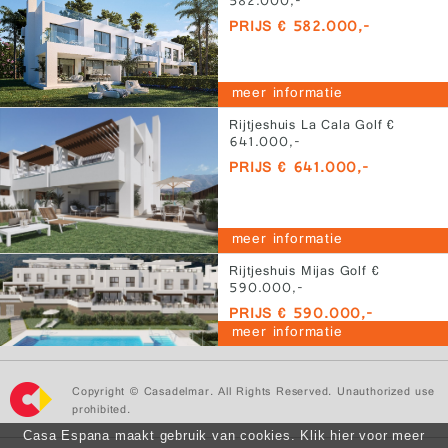
582.000,-
PRIJS € 582.000,-
meer informatie
Rijtjeshuis La Cala Golf €
641.000,-
PRIJS € 641.000,-
meer informatie
Rijtjeshuis Mijas Golf €
590.000,-
PRIJS € 590.000,-
meer informatie
Copyright © Casadelmar. All Rights Reserved. Unauthorized use
prohibited.
Casa Espana maakt gebruik van cookies. Klik hier voor meer