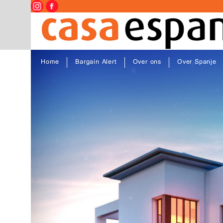
Home
Bargain Alert
Over ons
Over Spanje