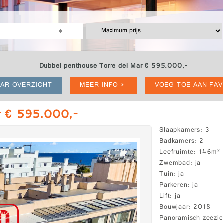
Dubbel penthouse Torre del Mar € 595.000,-
AR OVERZICHT
MEER INFO
VOEG TOE AAN FA
r € 595.000,-
Slaapkamers
3
Badkamers
2
Leefruimte
146m²
Zwembad
ja
Tuin
ja
Parkeren
ja
Lift
ja
Bouwjaar
2018
Panoramisch zeezic