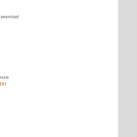
k zwembad
tatie
831