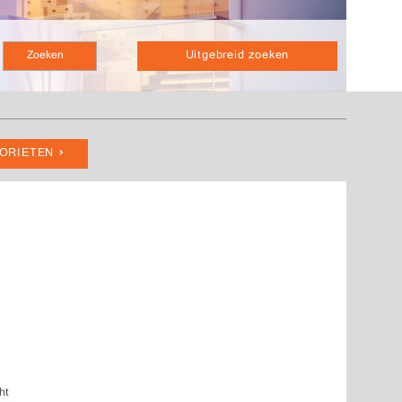
Uitgebreid zoeken
VORIETEN
ht