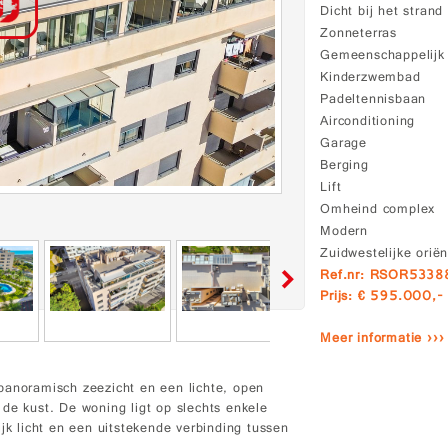
Dicht bij het strand
Zonneterras
Gemeenschappelij
Kinderzwembad
Padeltennisbaan
Airconditioning
Garage
Berging
Lift
Omheind complex
Modern
Zuidwestelijke oriën
Ref.nr: RSOR5338
Prijs: € 595.000,-
Meer informatie ›››
panoramisch zeezicht en een lichte, open
de kust. De woning ligt op slechts enkele
jk licht en een uitstekende verbinding tussen