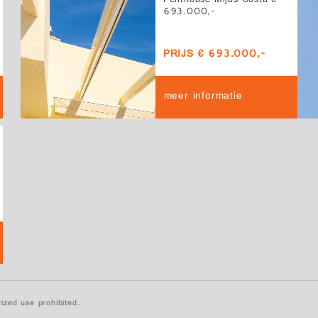
Penthouse Mijas Costa €
693.000,-
PRIJS € 693.000,-
meer informatie
ized use prohibited.