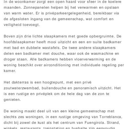
In de woonkamer zorgt een open haard voor sfeer in de koelere
maanden. Zonnepanelen helpen bij het verwarmen en opslaan
van warm water. Er is privéparkeergelegenheid, bereikbaar via
de afgesloten ingang van de gemeenschap, wat comfort en
veiligheid toevoegt.
Boven zijn drie lichte slaapkamers met goede opbergruimte. De
hoofdslaapkamer heeft mooi uitzicht en een en-suite badkamer
met bad en dubbele wastafels. De twee andere slaapkamers
delen een badkamer met douche, waar ook de wasmachine en
droger staan. Alle badkamers hebben vloerverwarming en de
woning beschikt over airconditioning met individuele regeling per
kamer.
Het dakterras is een hoogtepunt, met een privé
zoutwaterzwembad, buitendouche en panoramisch uitzicht. Het
is een rustige en privéplek om de hele dag van de zon te
genieten.
De woning maakt deel uit van een kleine gemeenschap met
slechts zes woningen, in een rustige omgeving van Torreblanca,
dicht bij zowel de kust als het centrum van Fuengirola. Strand,
winkels, restaurants, treinstation en bushalte zijn eenvoudig