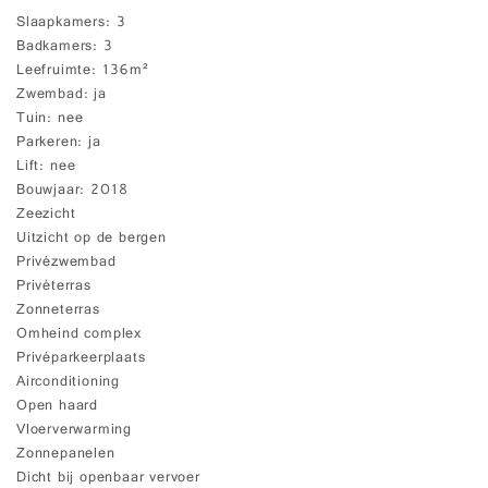
Slaapkamers
3
Badkamers
3
Leefruimte
136m²
Zwembad
ja
Tuin
nee
Parkeren
ja
Lift
nee
Bouwjaar
2018
Zeezicht
Uitzicht op de bergen
Privézwembad
Privéterras
Zonneterras
Omheind complex
Privéparkeerplaats
Airconditioning
Open haard
Vloerverwarming
Zonnepanelen
Dicht bij openbaar vervoer