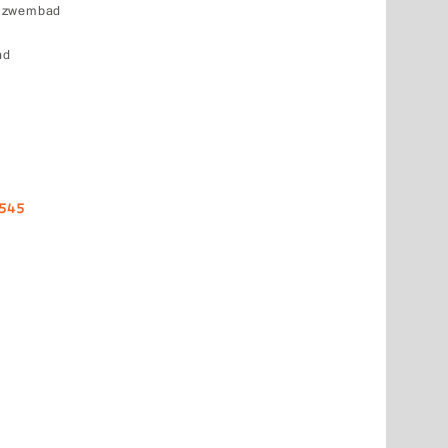
k zwembad
nd
0545