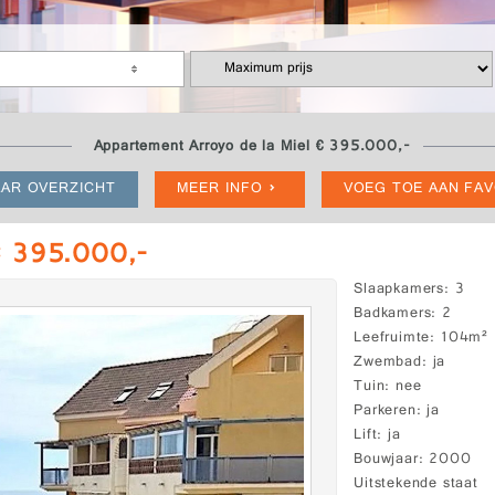
Appartement Arroyo de la Miel € 395.000,-
AR OVERZICHT
MEER INFO
VOEG TOE AAN FA
 € 395.000,-
Slaapkamers
3
Badkamers
2
Leefruimte
104m²
Zwembad
ja
Tuin
nee
Parkeren
ja
Lift
ja
Bouwjaar
2000
Uitstekende staat