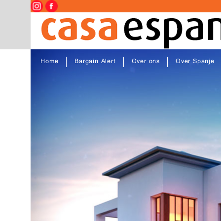
Home
Bargain Alert
Over ons
Over Spanje