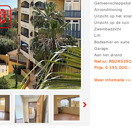
Gemeenschappelij
Airconditioning
Uitzicht op het stra
Uitzicht op de tuin
Zwembadzicht
Lift
Badkamer en suite
Garage
Aan het strand
Ref.nr: RSOR539
Prijs: € 395.000,-
Meer informatie ›››