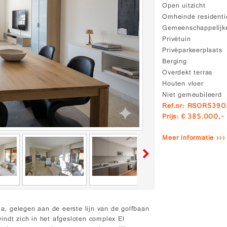
Open uitzicht
Omheinde residenti
Gemeenschappelij
Privétuin
Privéparkeerplaats
Berging
Overdekt terras
Houten vloer
Niet gemeubileerd
Ref.nr: RSOR539
Prijs: € 385.000,-
Meer informatie ›››
la, gelegen aan de eerste lijn van de golfbaan
indt zich in het afgesloten complex El