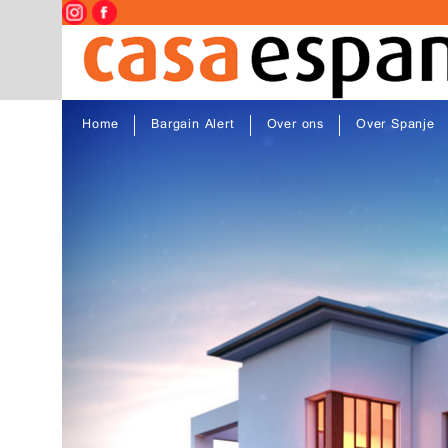
Home
Bargain Alert
Over ons
Over Spanje