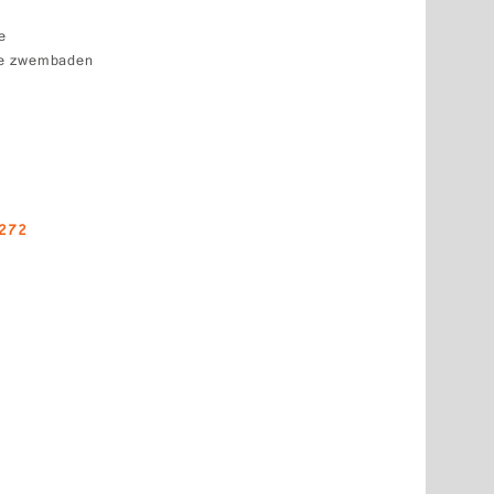
e
ke zwembaden
0272