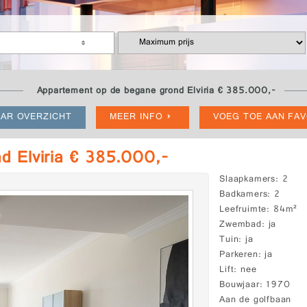
Appartement op de begane grond Elviria € 385.000,-
AR OVERZICHT
MEER INFO
VOEG TOE AAN FA
d Elviria € 385.000,-
Slaapkamers
2
Badkamers
2
Leefruimte
84m²
Zwembad
ja
Tuin
ja
Parkeren
ja
Lift
nee
Bouwjaar
1970
Aan de golfbaan