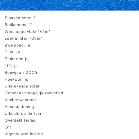
Slaapkamers
2
Badkamers
2
Woonoppervlak
141m²
Leefruimte
108m²
Zwembad
ja
Tuin
ja
Parkeren
ja
Lift
ja
Bouwjaar
2004
Hoekwoning
Uitstekende staat
Gemeenschappelijk zwembad
Kinderzwembad
Airconditioning
Uitzicht op de tuin
Overdekt terras
Lift
Ingebouwde kasten