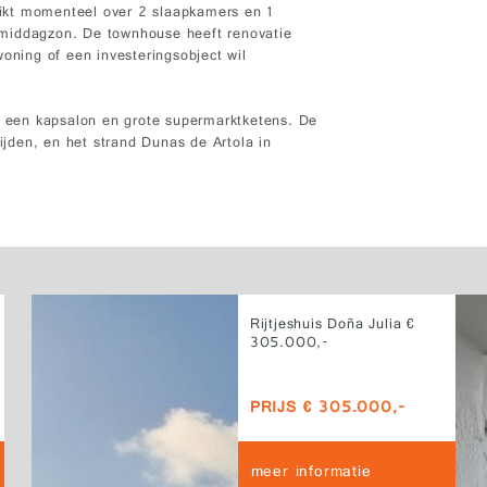
ikt momenteel over 2 slaapkamers en 1
 middagzon. De townhouse heeft renovatie
woning of een investeringsobject wil
b, een kapsalon en grote supermarktketens. De
rijden, en het strand Dunas de Artola in
Rijtjeshuis Doña Julia €
305.000,-
PRIJS € 305.000,-
meer informatie