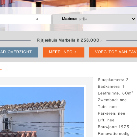
Rijtjeshuis Marbella € 258.000,-
AR OVERZICHT
MEER INFO
VOEG TOE AAN FA
-
Slaapkamers
2
Badkamers
1
Leefruimte
60m²
Zwembad
nee
Tuin
nee
Parkeren
nee
Lift
nee
Bouwjaar
1975
Renovatie nodig