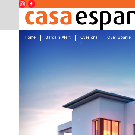
Home
Bargain Alert
Over ons
Over Spanje