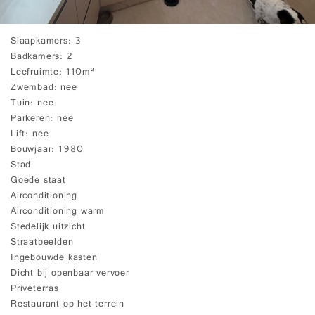
Slaapkamers
3
Badkamers
2
Leefruimte
110m²
Zwembad
nee
Tuin
nee
Parkeren
nee
Lift
nee
Bouwjaar
1980
Stad
Goede staat
Airconditioning
Airconditioning warm
Stedelijk uitzicht
Straatbeelden
Ingebouwde kasten
Dicht bij openbaar vervoer
Privéterras
Restaurant op het terrein