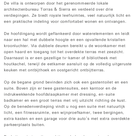
De villa is ontworpen door het gerenommeerde lokale
architectenbureau Torras & Sierra en verdeeld over drie
verdiepingen. Ze biedt royale leefruimtes, veel natuurlijk licht en
een praktische indeling voor comfortabel wonen en ontvangen.
De hoofdingang wordt geflankeerd door waterelementen en leidt
naar een hal met dubbele hoogte en een opvallende kristallen
kroonluchter. Via dubbele deuren bereikt u de woonkamer met
open haard en toegang tot het overdekte terras met zeezicht.
Daarnaast is er een gezellige tv-kamer of bibliotheek met
houtkachel, terwijl de eetkamer aansluit op de volledig uitgeruste
keuken met ontbijthoek en oostgericht ontbijtterras.
Op de begane grond bevinden zich ook een gastentoilet en een
suite. Boven zijn er twee gastensuites, een kantoor en de
indrukwekkende hoofdslaapkamer met dressing, en-suite
badkamer en een groot terras met vrij uitzicht richting de kust.
Op de benedenverdieping vindt u nog een suite met natuurlijk
licht, een fitnessruimte, een wijnproefkamer, twee bergingen,
extra kasten en een garage voor drie auto’s met extra overdekte
parkeerplaats buiten.