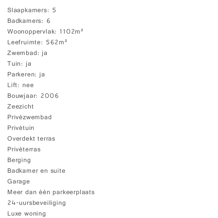
Slaapkamers
5
Badkamers
6
Woonoppervlak
1102m²
Leefruimte
562m²
Zwembad
ja
Tuin
ja
Parkeren
ja
Lift
nee
Bouwjaar
2006
Zeezicht
Privézwembad
Privétuin
Overdekt terras
Privéterras
Berging
Badkamer en suite
Garage
Meer dan één parkeerplaats
24-uursbeveiliging
Luxe woning