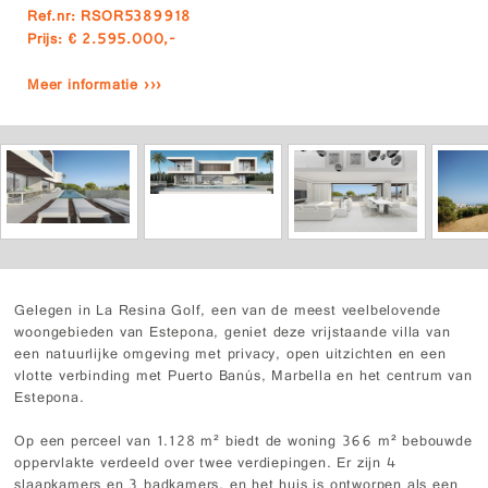
Ref.nr: RSOR5389918
Prijs: € 2.595.000,-
Meer informatie ›››
Gelegen in La Resina Golf, een van de meest veelbelovende
woongebieden van Estepona, geniet deze vrijstaande villa van
een natuurlijke omgeving met privacy, open uitzichten en een
vlotte verbinding met Puerto Banús, Marbella en het centrum van
Estepona.
Op een perceel van 1.128 m² biedt de woning 366 m² bebouwde
oppervlakte verdeeld over twee verdiepingen. Er zijn 4
slaapkamers en 3 badkamers, en het huis is ontworpen als een