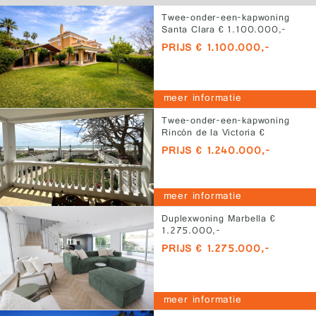
Twee-onder-een-kapwoning
Santa Clara € 1.100.000,-
PRIJS € 1.100.000,-
meer informatie
Twee-onder-een-kapwoning
Rincón de la Victoria €
1.240.000,-
PRIJS € 1.240.000,-
meer informatie
Duplexwoning Marbella €
1.275.000,-
PRIJS € 1.275.000,-
meer informatie