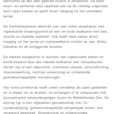
leefruimte op een zeer gewilde locatie in Benahavís. De open
woon- en eetkamer sluit naadloos aan op de volledig uitgeruste
semi-open keuken en geeft direct toegang tot het overdekte
terras.
De hoofdslaapkamer beschikt over een ruime slaapkamer met
ingebouwde dressingruimte en een en-suite badkamer met bad,
douche en dubbele wastafel. Ook heeft deze kamer direct
toegang tot het terras en indrukwekkend uitzicht op zee, Afrika,
Gibraltar en de omliggende heuvels.
De tweede slaapkamer is voorzien van ingebouwde kasten en
wordt bediend door een tweede badkamer met inloopdouche.
Verder zijn er een wasruimte, marmeren vloeren, airconditioning,
vloerverwarming, centrale verwarming en uitstekende
gemeenschappelijke voorzieningen.
Het ruime privéterras heeft zowel overdekte als open gedeelten
en is ideaal om te dineren, te ontvangen of te ontspannen met
panoramische zonsondergangen boven de Middellandse Zee. De
woning ligt in een afgesloten gemeenschap met 24-
uursbeveiliging, gemeenschappelijke aangelegde tuinen, een
verwarmd zwembad, fitnessruimte en ondergrondse