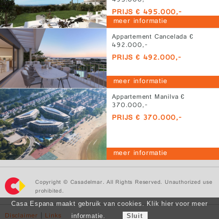
495.000,-
PRIJS € 495.000,-
meer informatie
Appartement Cancelada €
492.000,-
PRIJS € 492.000,-
meer informatie
Appartement Manilva €
370.000,-
PRIJS € 370.000,-
meer informatie
Copyright © Casadelmar. All Rights Reserved. Unauthorized use
prohibited.
Casa Espana maakt gebruik van cookies. Klik hier voor meer
Disclaimer
|
Links
informatie.
Sluit