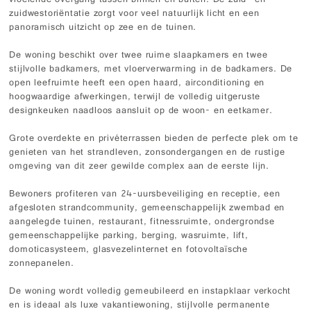
vloeiende overgang tussen binnen en buiten. De zuid- en
zuidwestoriëntatie zorgt voor veel natuurlijk licht en een
panoramisch uitzicht op zee en de tuinen.
De woning beschikt over twee ruime slaapkamers en twee
stijlvolle badkamers, met vloerverwarming in de badkamers. De
open leefruimte heeft een open haard, airconditioning en
hoogwaardige afwerkingen, terwijl de volledig uitgeruste
designkeuken naadloos aansluit op de woon- en eetkamer.
Grote overdekte en privéterrassen bieden de perfecte plek om te
genieten van het strandleven, zonsondergangen en de rustige
omgeving van dit zeer gewilde complex aan de eerste lijn.
Bewoners profiteren van 24-uursbeveiliging en receptie, een
afgesloten strandcommunity, gemeenschappelijk zwembad en
aangelegde tuinen, restaurant, fitnessruimte, ondergrondse
gemeenschappelijke parking, berging, wasruimte, lift,
domoticasysteem, glasvezelinternet en fotovoltaïsche
zonnepanelen.
De woning wordt volledig gemeubileerd en instapklaar verkocht
en is ideaal als luxe vakantiewoning, stijlvolle permanente