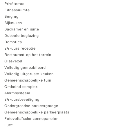
Privéterras
Fitnessruimte
Berging
Bijkeuken
Badkamer en suite
Dubbele beglazing
Domotica
24-uurs receptie
Restaurant op het terrein
Glasvezel
Volledig gemeubileerd
Volledig uitgeruste keuken
Gemeenschappelijke tuin
Omheind complex
Alarmsysteem
24-uursbeveiliging
Ondergrondse parkeergarage
Gemeenschappelijke parkeerplaats
Fotovoltaïsche zonnepanelen
Luxe