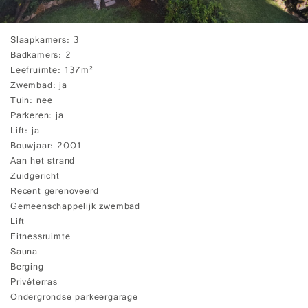
Slaapkamers
3
Badkamers
2
Leefruimte
137m²
Zwembad
ja
Tuin
nee
Parkeren
ja
Lift
ja
Bouwjaar
2001
Aan het strand
Zuidgericht
Recent gerenoveerd
Gemeenschappelijk zwembad
Lift
Fitnessruimte
Sauna
Berging
Privéterras
Ondergrondse parkeergarage