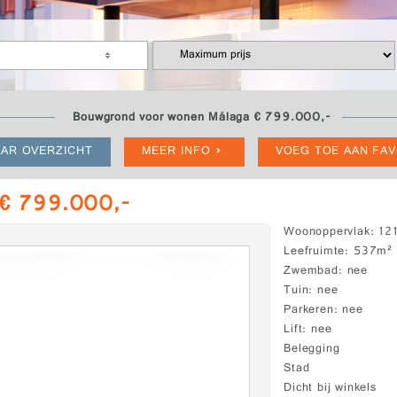
Bouwgrond voor wonen Málaga € 799.000,-
AR OVERZICHT
MEER INFO
VOEG TOE AAN FA
 € 799.000,-
Woonoppervlak
12
Leefruimte
537m²
Zwembad
nee
Tuin
nee
Parkeren
nee
Lift
nee
Belegging
Stad
Dicht bij winkels