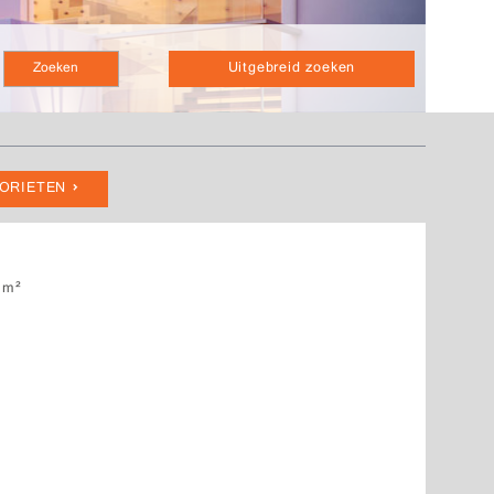
Uitgebreid zoeken
VORIETEN
1m²