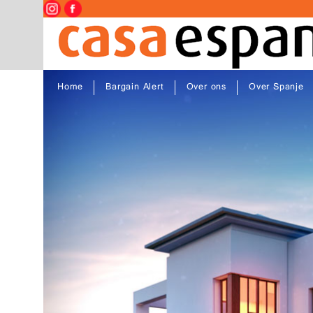
Home
Bargain Alert
Over ons
Over Spanje