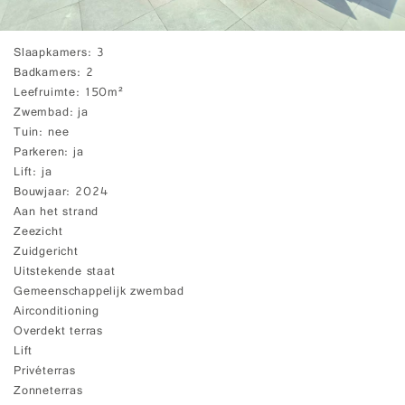
Slaapkamers
3
Badkamers
2
Leefruimte
150m²
Zwembad
ja
Tuin
nee
Parkeren
ja
Lift
ja
Bouwjaar
2024
Aan het strand
Zeezicht
Zuidgericht
Uitstekende staat
Gemeenschappelijk zwembad
Airconditioning
Overdekt terras
Lift
Privéterras
Zonneterras