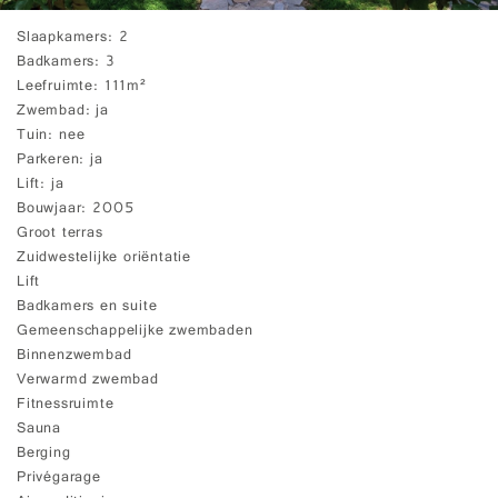
Slaapkamers
2
Badkamers
3
Leefruimte
111m²
Zwembad
ja
Tuin
nee
Parkeren
ja
Lift
ja
Bouwjaar
2005
Groot terras
Zuidwestelijke oriëntatie
Lift
Badkamers en suite
Gemeenschappelijke zwembaden
Binnenzwembad
Verwarmd zwembad
Fitnessruimte
Sauna
Berging
Privégarage