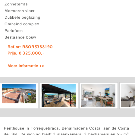
Zonneterras
Marmeren vloer
Dubbele beglazing
Omheind complex
Parlofoon
Bestaande bouw
Ref.nr: RSOR5388190
Prijs: € 325.000,-
Meer informatie ›››
Penthouse in Torrequebrada, Benalmadena Costa, aan de Costa
del Sol. De woning biedt 2 slaapkamers, 2 badkamers en 55 m²