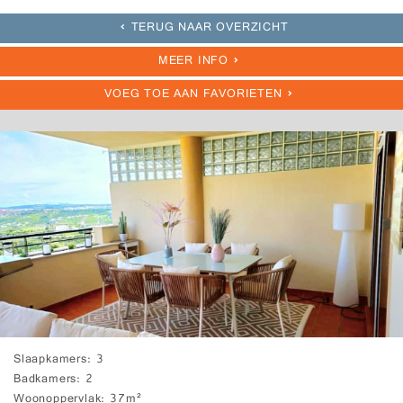
TERUG NAAR OVERZICHT
MEER INFO
VOEG TOE AAN FAVORIETEN
Slaapkamers
3
Badkamers
2
Woonoppervlak
37m²