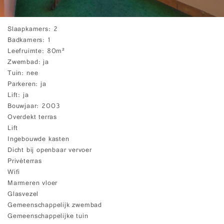
Slaapkamers
2
Badkamers
1
Leefruimte
80m²
Zwembad
ja
Tuin
nee
Parkeren
ja
Lift
ja
Bouwjaar
2003
Overdekt terras
Lift
Ingebouwde kasten
Dicht bij openbaar vervoer
Privéterras
Wifi
Marmeren vloer
Glasvezel
Gemeenschappelijk zwembad
Gemeenschappelijke tuin