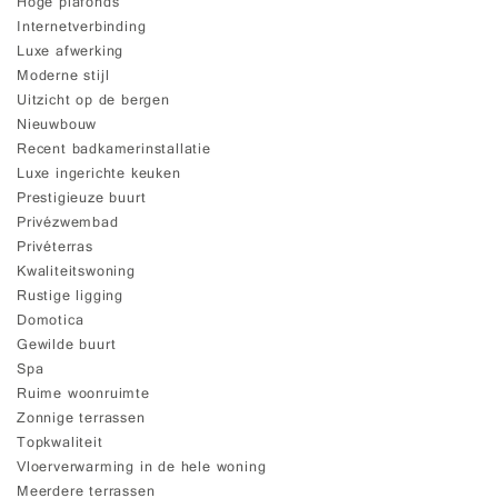
Hoge plafonds
Internetverbinding
Luxe afwerking
Moderne stijl
Uitzicht op de bergen
Nieuwbouw
Recent badkamerinstallatie
Luxe ingerichte keuken
Prestigieuze buurt
Privézwembad
Privéterras
Kwaliteitswoning
Rustige ligging
Domotica
Gewilde buurt
Spa
Ruime woonruimte
Zonnige terrassen
Topkwaliteit
Vloerverwarming in de hele woning
Meerdere terrassen