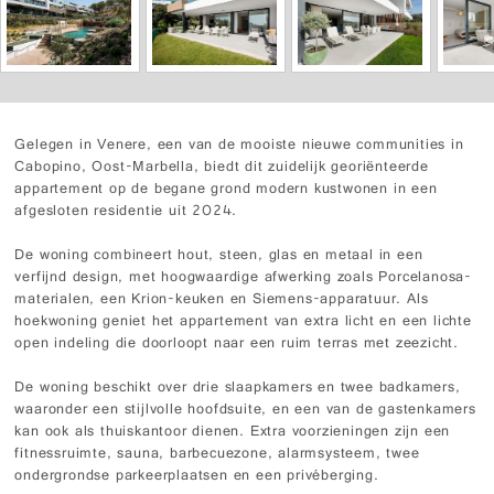
Gelegen in Venere, een van de mooiste nieuwe communities in
Cabopino, Oost-Marbella, biedt dit zuidelijk georiënteerde
appartement op de begane grond modern kustwonen in een
afgesloten residentie uit 2024.
De woning combineert hout, steen, glas en metaal in een
verfijnd design, met hoogwaardige afwerking zoals Porcelanosa-
materialen, een Krion-keuken en Siemens-apparatuur. Als
hoekwoning geniet het appartement van extra licht en een lichte
open indeling die doorloopt naar een ruim terras met zeezicht.
De woning beschikt over drie slaapkamers en twee badkamers,
waaronder een stijlvolle hoofdsuite, en een van de gastenkamers
kan ook als thuiskantoor dienen. Extra voorzieningen zijn een
fitnessruimte, sauna, barbecuezone, alarmsysteem, twee
ondergrondse parkeerplaatsen en een privéberging.