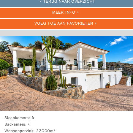
TERUG NAAR OVERZICHT
MEER INFO
VOEG TOE AAN FAVORIETEN
Slaapkamers
4
Badkamers
4
Woonoppervlak
22000m²