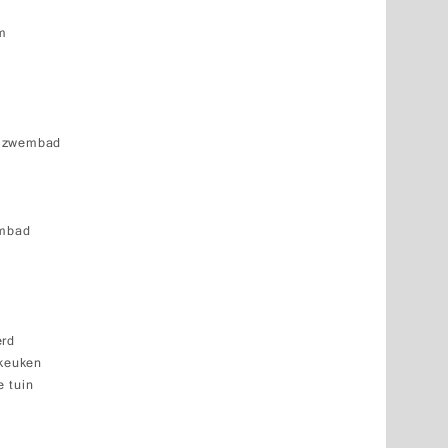
um
k zwembad
embad
erd
 keuken
 tuin