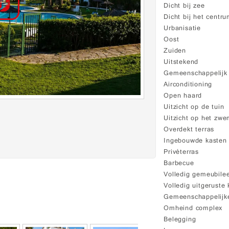
Dicht bij zee
Dicht bij het centr
Urbanisatie
Oost
Zuiden
Uitstekend
Gemeenschappelij
Airconditioning
Open haard
Uitzicht op de tuin
Uitzicht op het zw
Overdekt terras
Ingebouwde kasten
Privéterras
Barbecue
Volledig gemeubile
Volledig uitgeruste
Gemeenschappelijke
Omheind complex
Belegging