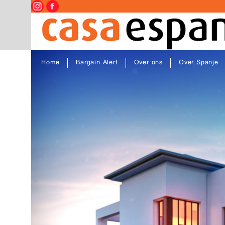
Home
Bargain Alert
Over ons
Over Spanje