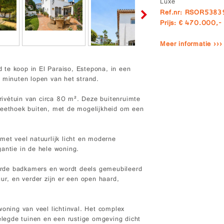
Luxe
Ref.nr: RSOR5383
Prijs: € 470.000,-
Meer informatie ›››
te koop in El Paraiso, Estepona, in een
5 minuten lopen van het strand.
ivétuin van circa 80 m². Deze buitenruimte
 eethoek buiten, met de mogelijkheid om een
met veel natuurlijk licht en moderne
antie in de hele woning.
rde badkamers en wordt deels gemeubileerd
ur, en verder zijn er een open haard,
.
woning van veel lichtinval. Het complex
legde tuinen en een rustige omgeving dicht