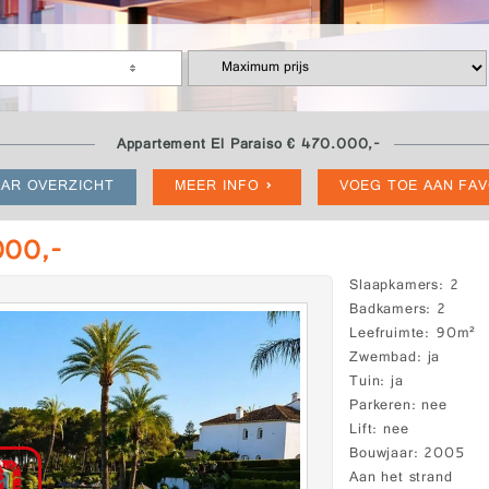
Appartement El Paraiso € 470.000,-
AR OVERZICHT
MEER INFO
VOEG TOE AAN FA
000,-
Slaapkamers
2
Badkamers
2
Leefruimte
90m²
Zwembad
ja
Tuin
ja
Parkeren
nee
Lift
nee
Bouwjaar
2005
Aan het strand