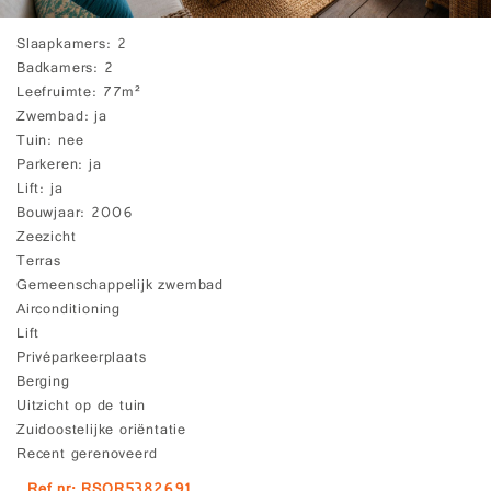
Slaapkamers
2
Badkamers
2
Leefruimte
77m²
Zwembad
ja
Tuin
nee
Parkeren
ja
Lift
ja
Bouwjaar
2006
Zeezicht
Terras
Gemeenschappelijk zwembad
Airconditioning
Lift
Privéparkeerplaats
Berging
Uitzicht op de tuin
Zuidoostelijke oriëntatie
Recent gerenoveerd
Ref.nr: RSOR5382691