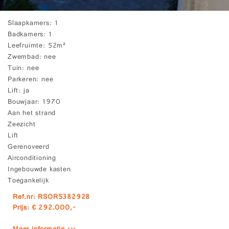
Slaapkamers
1
Badkamers
1
Leefruimte
52m²
Zwembad
nee
Tuin
nee
Parkeren
nee
Lift
ja
Bouwjaar
1970
Aan het strand
Zeezicht
Lift
Gerenoveerd
Airconditioning
Ingebouwde kasten
Toegankelijk
Ref.nr: RSOR5382928
Prijs: € 292.000,-