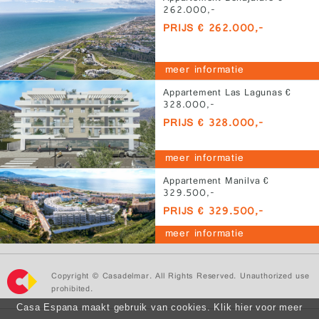
262.000,-
PRIJS € 262.000,-
meer informatie
Appartement Las Lagunas €
328.000,-
PRIJS € 328.000,-
meer informatie
Appartement Manilva €
329.500,-
PRIJS € 329.500,-
meer informatie
Copyright © Casadelmar. All Rights Reserved. Unauthorized use
prohibited.
Casa Espana maakt gebruik van cookies. Klik hier voor meer