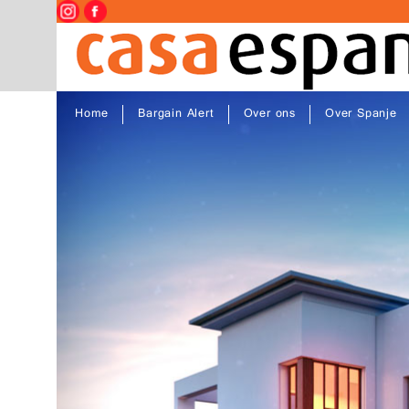
Home
Bargain Alert
Over ons
Over Spanje