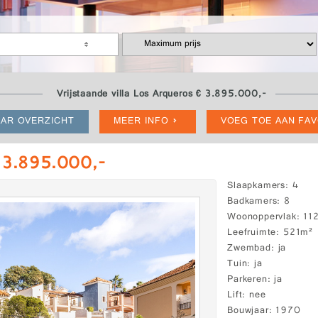
Vrijstaande villa Los Arqueros € 3.895.000,-
AR OVERZICHT
MEER INFO
VOEG TOE AAN FA
€ 3.895.000,-
Slaapkamers
4
Badkamers
8
Woonoppervlak
11
Leefruimte
521m²
Zwembad
ja
Tuin
ja
Parkeren
ja
Lift
nee
Bouwjaar
1970