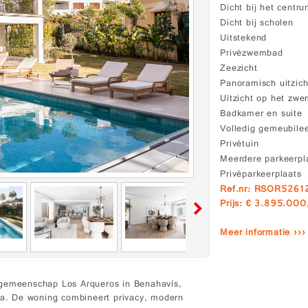
Dicht bij het centr
Dicht bij scholen
Uitstekend
Privézwembad
Zeezicht
Panoramisch uitzich
Uitzicht op het zw
Badkamer en suite
Volledig gemeubile
Privétuin
Meerdere parkeerpl
Privéparkeerplaats
Ref.nr: RSOR5261
Prijs: € 3.895.000
Meer informatie ›››
ze gemeenschap Los Arqueros in Benahavís,
lla. De woning combineert privacy, modern