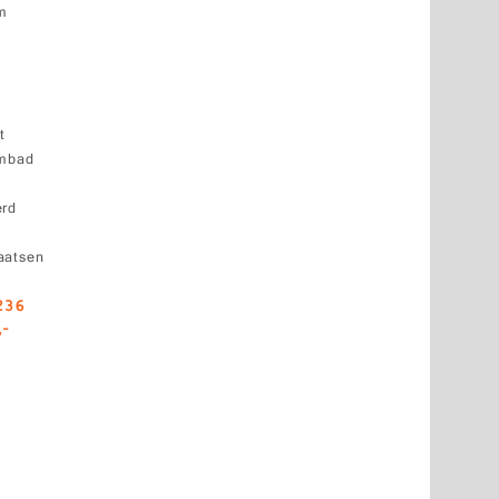
um
t
embad
erd
aatsen
236
,-