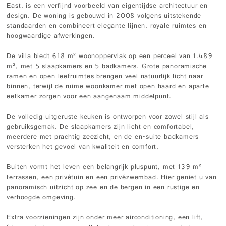
East, is een verfijnd voorbeeld van eigentijdse architectuur en
design. De woning is gebouwd in 2008 volgens uitstekende
standaarden en combineert elegante lijnen, royale ruimtes en
hoogwaardige afwerkingen.
De villa biedt 618 m² woonoppervlak op een perceel van 1.489
m², met 5 slaapkamers en 5 badkamers. Grote panoramische
ramen en open leefruimtes brengen veel natuurlijk licht naar
binnen, terwijl de ruime woonkamer met open haard en aparte
eetkamer zorgen voor een aangenaam middelpunt.
De volledig uitgeruste keuken is ontworpen voor zowel stijl als
gebruiksgemak. De slaapkamers zijn licht en comfortabel,
meerdere met prachtig zeezicht, en de en-suite badkamers
versterken het gevoel van kwaliteit en comfort.
Buiten vormt het leven een belangrijk pluspunt, met 139 m²
terrassen, een privétuin en een privézwembad. Hier geniet u van
panoramisch uitzicht op zee en de bergen in een rustige en
verhoogde omgeving.
Extra voorzieningen zijn onder meer airconditioning, een lift,