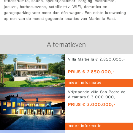
fitnessruimte, sauna, spelletjeskamer, berging, wasruimte,
jacuzzi, barbecuezone, satelliet-tv, WiFi, domotica en
garageparking voor meer dan één wagen. Een echte luxewoning
op een van de meest gegeerde locaties van Marbella East.
Alternatieven
Villa Marbella € 2.850.000,-
PRIJS € 2.850.000,-
meer informatie
Vrijstaande villa San Pedro de
Alcántara € 3.000.000,-
PRIJS € 3.000.000,-
meer informatie