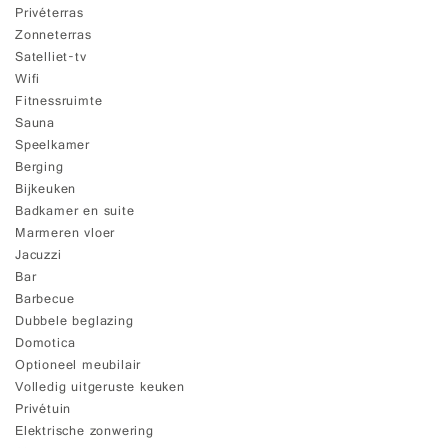
Privéterras
Zonneterras
Satelliet-tv
Wifi
Fitnessruimte
Sauna
Speelkamer
Berging
Bijkeuken
Badkamer en suite
Marmeren vloer
Jacuzzi
Bar
Barbecue
Dubbele beglazing
Domotica
Optioneel meubilair
Volledig uitgeruste keuken
Privétuin
Elektrische zonwering