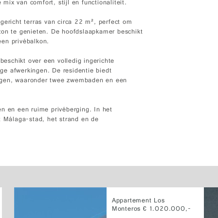
ix van comfort, stijl en functionaliteit.
gericht terras van circa 22 m², perfect om
zon te genieten. De hoofdslaapkamer beschikt
een privébalkon.
eschikt over een volledig ingerichte
ge afwerkingen. De residentie biedt
ingen, waaronder twee zwembaden en een
en en een ruime privéberging. In het
t Málaga-stad, het strand en de
Appartement Los
Monteros € 1.020.000,-