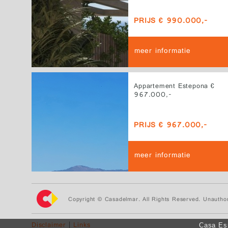
PRIJS € 990.000,-
meer informatie
Appartement Estepona €
967.000,-
PRIJS € 967.000,-
meer informatie
Copyright © Casadelmar. All Rights Reserved. Unauthor
Disclaimer
|
Links
Casa Esp