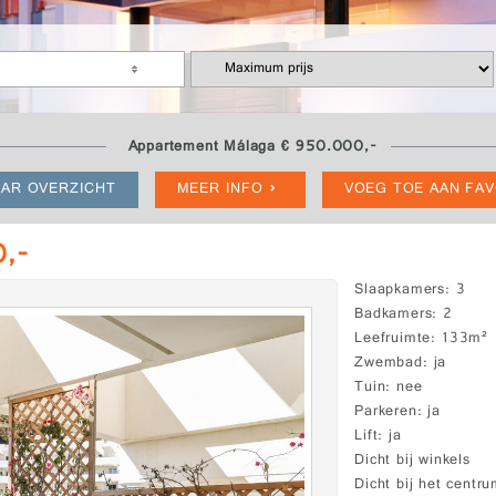
Appartement Málaga € 950.000,-
AR OVERZICHT
MEER INFO
VOEG TOE AAN FA
,-
Slaapkamers
3
Badkamers
2
Leefruimte
133m²
Zwembad
ja
Tuin
nee
Parkeren
ja
Lift
ja
Dicht bij winkels
Dicht bij het centr