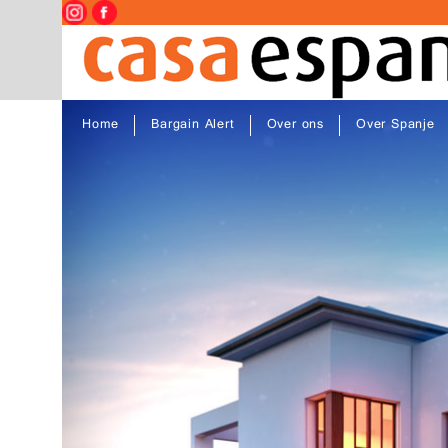
Home
Bargain Alert
Over ons
Over Spanje