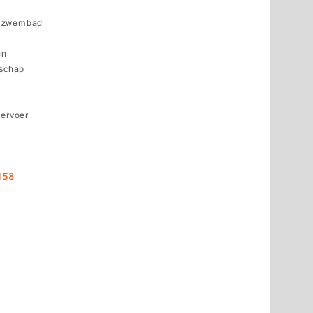
k zwembad
en
dschap
vervoer
158