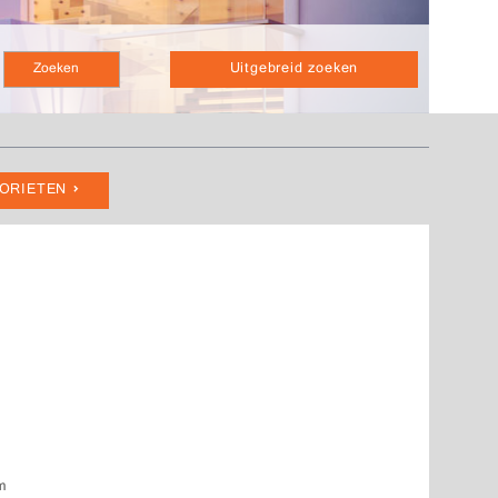
Uitgebreid zoeken
VORIETEN
um