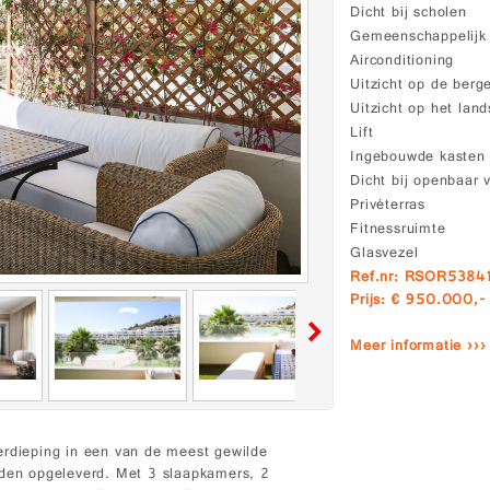
Dicht bij scholen
Gemeenschappelij
Airconditioning
Uitzicht op de berg
Uitzicht op het lan
Lift
Ingebouwde kasten
Dicht bij openbaar 
Privéterras
Fitnessruimte
Glasvezel
Ref.nr: RSOR5384
Prijs: € 950.000,-
Meer informatie ›››
erdieping in een van de meest gewilde
eden opgeleverd. Met 3 slaapkamers, 2