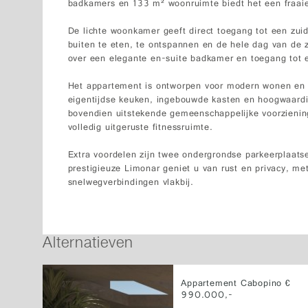
badkamers en 133 m² woonruimte biedt het een fraaie m
De lichte woonkamer geeft direct toegang tot een zuid
buiten te eten, te ontspannen en de hele dag van de 
over een elegante en-suite badkamer en toegang tot 
Het appartement is ontworpen voor modern wonen en b
eigentijdse keuken, ingebouwde kasten en hoogwaardi
bovendien uitstekende gemeenschappelijke voorzien
volledig uitgeruste fitnessruimte.
Extra voordelen zijn twee ondergrondse parkeerplaats
prestigieuze Limonar geniet u van rust en privacy, me
snelwegverbindingen vlakbij.
Alternatieven
Appartement Cabopino €
990.000,-