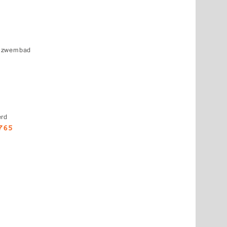
k zwembad
erd
6765