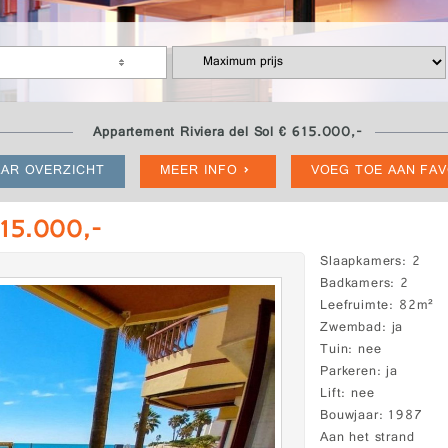
Appartement Riviera del Sol € 615.000,-
AR OVERZICHT
MEER INFO
VOEG TOE AAN FA
615.000,-
Slaapkamers
2
Badkamers
2
Leefruimte
82m²
Zwembad
ja
Tuin
nee
Parkeren
ja
Lift
nee
Bouwjaar
1987
Aan het strand