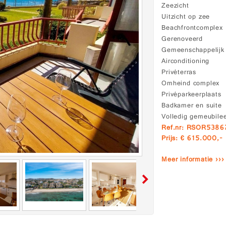
Zeezicht
Uitzicht op zee
Beachfrontcomplex
Gerenoveerd
Gemeenschappelij
Airconditioning
Privéterras
Omheind complex
Privéparkeerplaats
Badkamer en suite
Volledig gemeubile
Ref.nr: RSOR538
Prijs: € 615.000,-
Meer informatie ›››