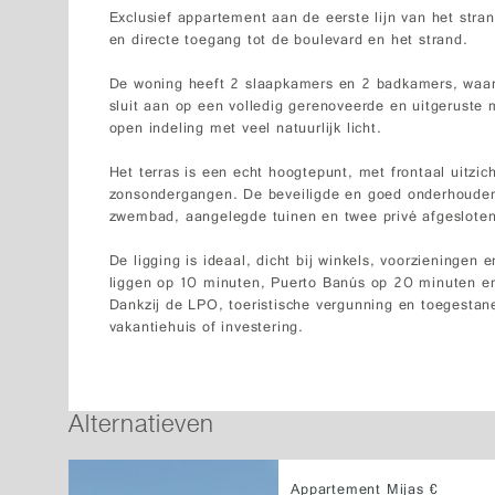
Exclusief appartement aan de eerste lijn van het strand
en directe toegang tot de boulevard en het strand.
De woning heeft 2 slaapkamers en 2 badkamers, waa
sluit aan op een volledig gerenoveerde en uitgeruste 
open indeling met veel natuurlijk licht.
Het terras is een echt hoogtepunt, met frontaal uitzi
zonsondergangen. De beveiligde en goed onderhoude
zwembad, aangelegde tuinen en twee privé afgesloten
De ligging is ideaal, dicht bij winkels, voorzieningen
liggen op 10 minuten, Puerto Banús op 20 minuten e
Dankzij de LPO, toeristische vergunning en toegestane
vakantiehuis of investering.
Alternatieven
Appartement Mijas €