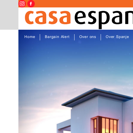
Home
Bargain Alert
Over ons
Over Spanje