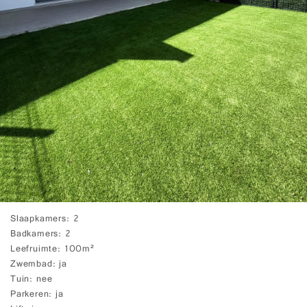
Slaapkamers
2
Badkamers
2
Leefruimte
100m²
Zwembad
ja
Tuin
nee
Parkeren
ja