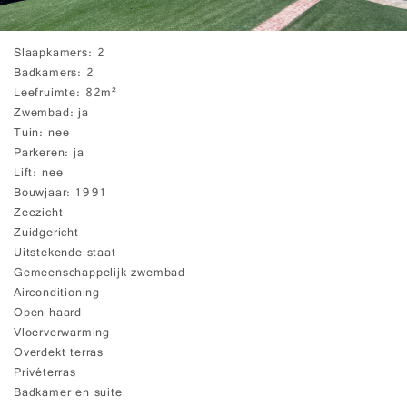
Slaapkamers
2
Badkamers
2
Leefruimte
82m²
Zwembad
ja
Tuin
nee
Parkeren
ja
Lift
nee
Bouwjaar
1991
Zeezicht
Zuidgericht
Uitstekende staat
Gemeenschappelijk zwembad
Airconditioning
Open haard
Vloerverwarming
Overdekt terras
Privéterras
Badkamer en suite