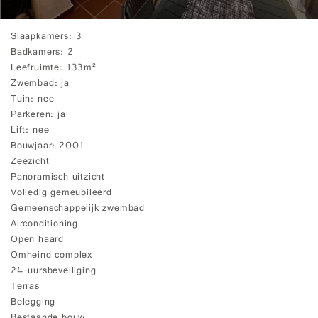
Slaapkamers
3
Badkamers
2
Leefruimte
133m²
Zwembad
ja
Tuin
nee
Parkeren
ja
Lift
nee
Bouwjaar
2001
Zeezicht
Panoramisch uitzicht
Volledig gemeubileerd
Gemeenschappelijk zwembad
Airconditioning
Open haard
Omheind complex
24-uursbeveiliging
Terras
Belegging