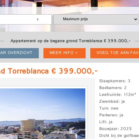
Appartement op de begane grond Torreblanca € 399.000,-
AR OVERZICHT
MEER INFO
VOEG TOE AAN FA
nd Torreblanca € 399.000,-
Slaapkamers
3
Badkamers
2
Leefruimte
112m²
Zwembad
ja
Tuin
nee
Parkeren
ja
Lift
ja
Bouwjaar
2025
Dicht bij de golfbaa