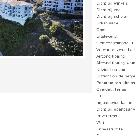
Dicht bij winkels
Dicht bij zee
Dicht bij scholen
Urbanisatie
Oost
Uitstekend
Gemeenschappelij
Verwarmd zwemba
Airconditioning
Airconditioning war
Uitzicht op zee
Uitzicht op de berg
Panoramisch uitzich
Overdekt terras
Lift
Ingebouwde kasten
Dicht bij openbaar 
Privéterras
Wifi
Fitnessruimte