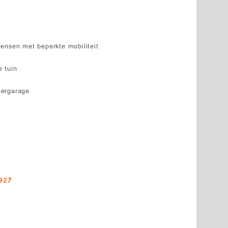
ensen met beperkte mobiliteit
 tuin
eergarage
927