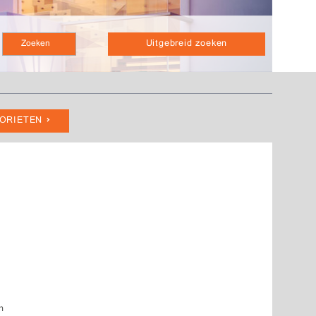
Uitgebreid zoeken
VORIETEN
n