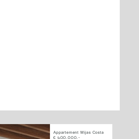
Appartement Mijas Costa
€ 400.000,-