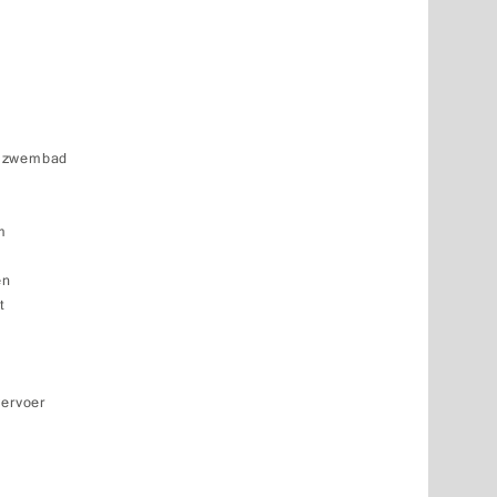
k zwembad
d
m
en
t
vervoer