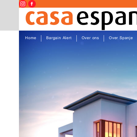
Home
Bargain Alert
Over ons
Over Spanje