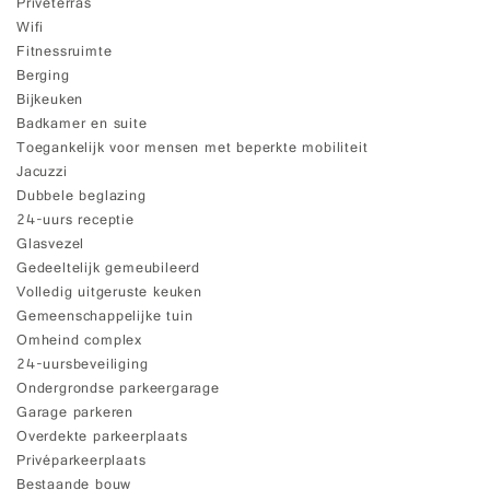
Privéterras
Wifi
Fitnessruimte
Berging
Bijkeuken
Badkamer en suite
Toegankelijk voor mensen met beperkte mobiliteit
Jacuzzi
Dubbele beglazing
24-uurs receptie
Glasvezel
Gedeeltelijk gemeubileerd
Volledig uitgeruste keuken
Gemeenschappelijke tuin
Omheind complex
24-uursbeveiliging
Ondergrondse parkeergarage
Garage parkeren
Overdekte parkeerplaats
Privéparkeerplaats
Bestaande bouw