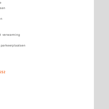
e
baan
en
t verwarming
parkeerplaatsen
552