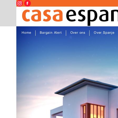
Home
Bargain Alert
Over ons
Over Spanje