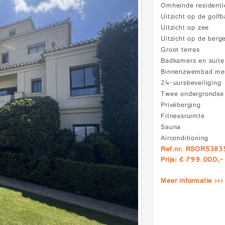
Omheinde residenti
Uitzicht op de golf
Uitzicht op zee
Uitzicht op de berg
Groot terras
Badkamers en suite
Binnenzwembad me
24-uursbeveiliging
Twee ondergrondse 
Privéberging
Fitnessruimte
Sauna
Airconditioning
Ref.nr: RSOR5383
Prijs: € 799.000,-
Meer informatie ›››