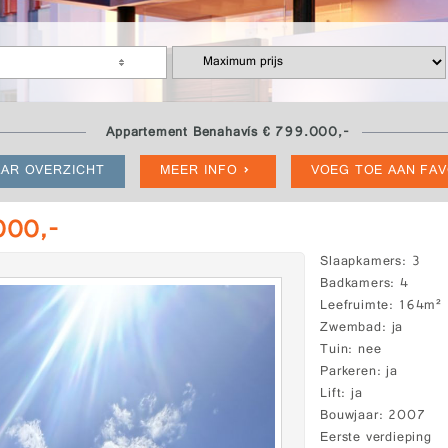
Appartement Benahavís € 799.000,-
AR OVERZICHT
MEER INFO
VOEG TOE AAN FA
000,-
Slaapkamers
3
Badkamers
4
Leefruimte
164m²
Zwembad
ja
Tuin
nee
Parkeren
ja
Lift
ja
Bouwjaar
2007
Eerste verdieping