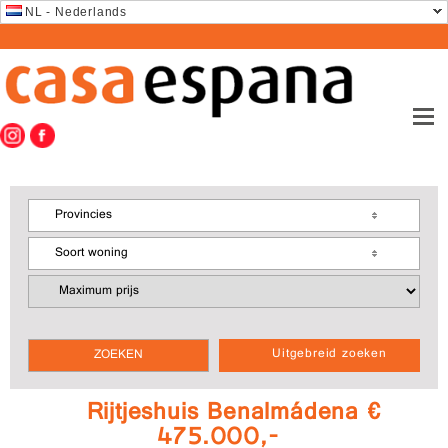
NL - Nederlands
Provincies
Soort woning
Uitgebreid zoeken
Rijtjeshuis Benalmádena €
475.000,-