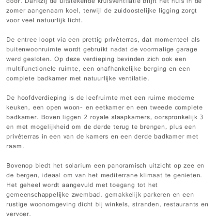
door. Dankzij de uitstekende kruisventilatie blijft het huis in de
zomer aangenaam koel, terwijl de zuidoostelijke ligging zorgt
voor veel natuurlijk licht.
De entree loopt via een prettig privéterras, dat momenteel als
buitenwoonruimte wordt gebruikt nadat de voormalige garage
werd gesloten. Op deze verdieping bevinden zich ook een
multifunctionele ruimte, een onafhankelijke berging en een
complete badkamer met natuurlijke ventilatie.
De hoofdverdieping is de leefruimte met een ruime moderne
keuken, een open woon- en eetkamer en een tweede complete
badkamer. Boven liggen 2 royale slaapkamers, oorspronkelijk 3
en met mogelijkheid om de derde terug te brengen, plus een
privéterras in een van de kamers en een derde badkamer met
raam.
Bovenop biedt het solarium een panoramisch uitzicht op zee en
de bergen, ideaal om van het mediterrane klimaat te genieten.
Het geheel wordt aangevuld met toegang tot het
gemeenschappelijke zwembad, gemakkelijk parkeren en een
rustige woonomgeving dicht bij winkels, stranden, restaurants en
vervoer.