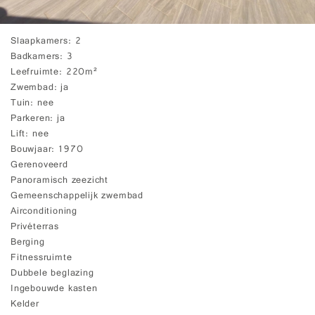
Slaapkamers
2
Badkamers
3
Leefruimte
220m²
Zwembad
ja
Tuin
nee
Parkeren
ja
Lift
nee
Bouwjaar
1970
Gerenoveerd
Panoramisch zeezicht
Gemeenschappelijk zwembad
Airconditioning
Privéterras
Berging
Fitnessruimte
Dubbele beglazing
Ingebouwde kasten
Kelder