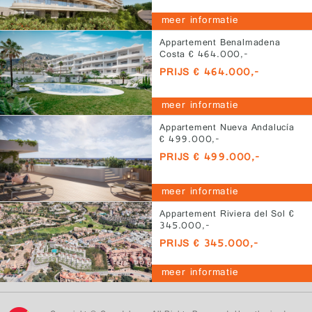
meer informatie
Appartement Benalmadena
Costa € 464.000,-
PRIJS € 464.000,-
meer informatie
Appartement Nueva Andalucía
€ 499.000,-
PRIJS € 499.000,-
meer informatie
Appartement Riviera del Sol €
345.000,-
PRIJS € 345.000,-
meer informatie