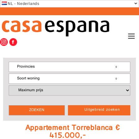
NL - Nederlands
Provincies
Soort woning
Uitgebreid zoeken
Appartement Torreblanca €
415.000,-