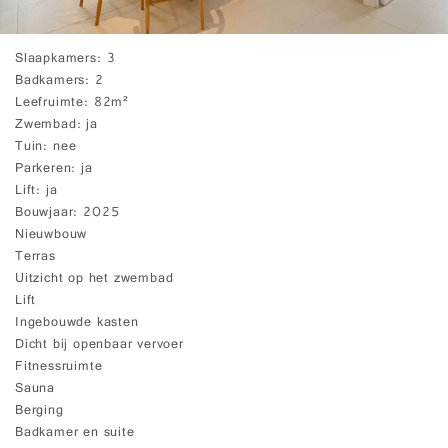
Slaapkamers
3
Badkamers
2
Leefruimte
82m²
Zwembad
ja
Tuin
nee
Parkeren
ja
Lift
ja
Bouwjaar
2025
Nieuwbouw
Terras
Uitzicht op het zwembad
Lift
Ingebouwde kasten
Dicht bij openbaar vervoer
Fitnessruimte
Sauna
Berging
Badkamer en suite