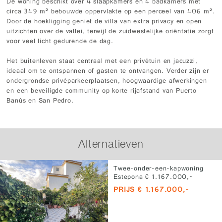
De woning beschikt over 4 slaapkamers en 4 badkamers met
circa 349 m² bebouwde oppervlakte op een perceel van 406 m².
Door de hoekligging geniet de villa van extra privacy en open
uitzichten over de vallei, terwijl de zuidwestelijke oriëntatie zorgt
voor veel licht gedurende de dag.
Het buitenleven staat centraal met een privétuin en jacuzzi,
ideaal om te ontspannen of gasten te ontvangen. Verder zijn er
ondergrondse privéparkeerplaatsen, hoogwaardige afwerkingen
en een beveiligde community op korte rijafstand van Puerto
Banús en San Pedro.
Alternatieven
Twee-onder-een-kapwoning
Estepona € 1.167.000,-
PRIJS € 1.167.000,-