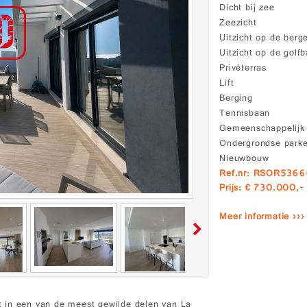
Dicht bij zee
Zeezicht
Uitzicht op de berg
Uitzicht op de golf
Privéterras
Lift
Berging
Tennisbaan
Gemeenschappelij
Ondergrondse park
Nieuwbouw
Ref.nr: RSOR536
Prijs: € 730.000,-
Meer informatie ›››
 in een van de meest gewilde delen van La