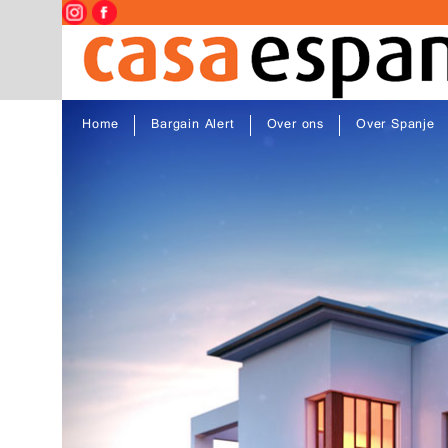
Home
Bargain Alert
Over ons
Over Spanje