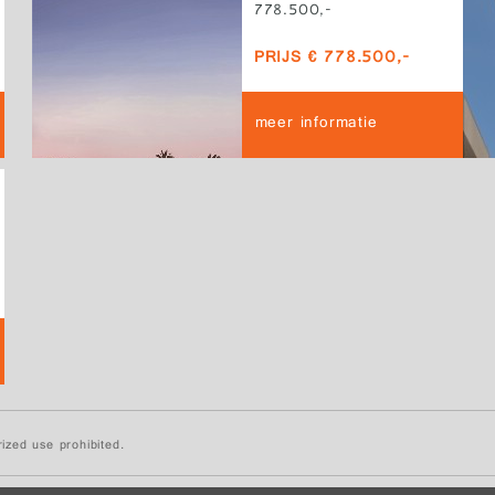
778.500,-
PRIJS € 778.500,-
meer informatie
ized use prohibited.