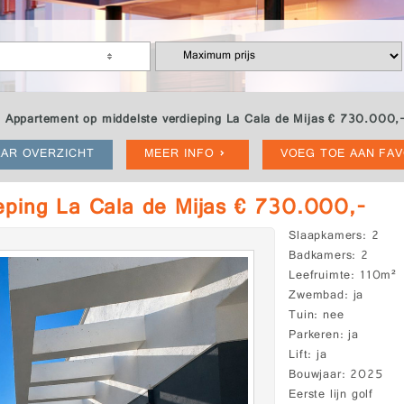
Appartement op middelste verdieping La Cala de Mijas € 730.000,
AR OVERZICHT
MEER INFO
VOEG TOE AAN FA
eping La Cala de Mijas € 730.000,-
Slaapkamers
2
Badkamers
2
Leefruimte
110m²
Zwembad
ja
Tuin
nee
Parkeren
ja
Lift
ja
Bouwjaar
2025
Eerste lijn golf