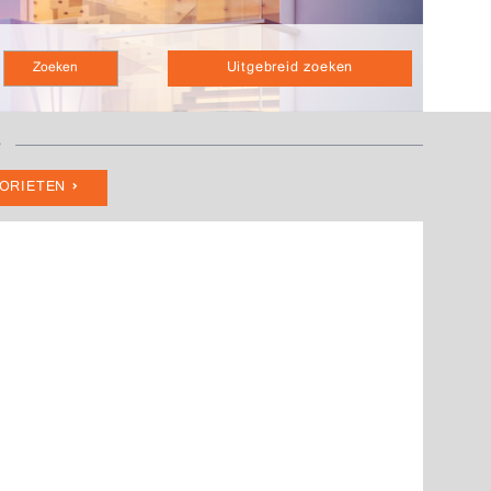
Uitgebreid zoeken
-
VORIETEN