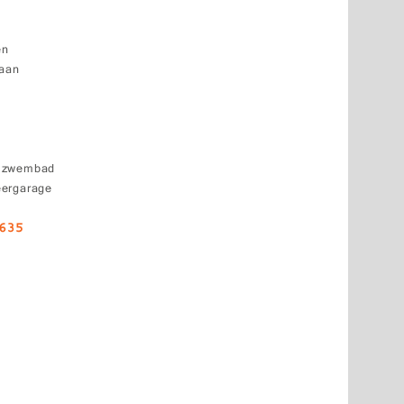
en
baan
k zwembad
eergarage
6635